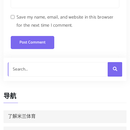
Save my name, email, and website in this browser
for the next time I comment.
导航
了解米兰体育