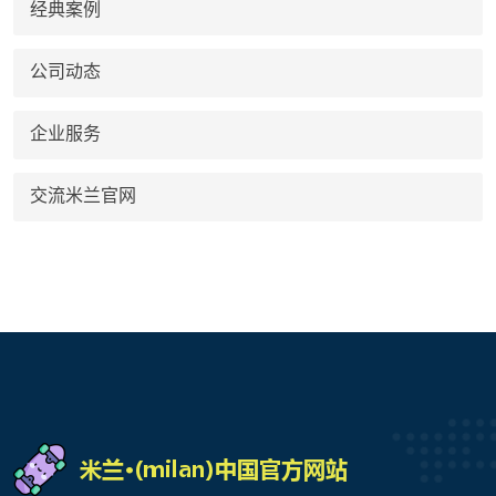
经典案例
公司动态
企业服务
交流米兰官网