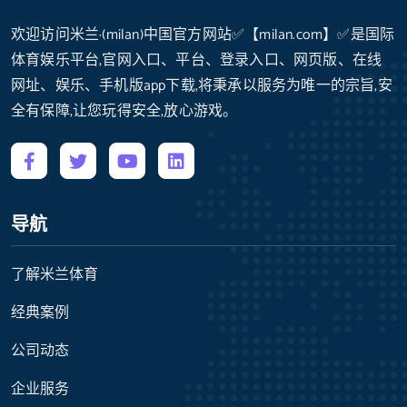
欢迎访问米兰·(milan)中国官方网站✅【milan.com】✅是国际
体育娱乐平台,官网入口、平台、登录入口、网页版、在线
网址、娱乐、手机版app下载,将秉承以服务为唯一的宗旨,安
全有保障,让您玩得安全,放心游戏。
导航
了解米兰体育
经典案例
公司动态
企业服务