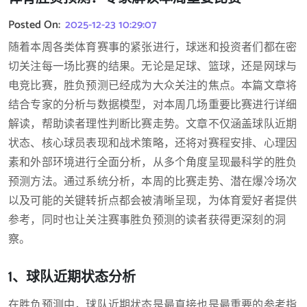
Posted On:
2025-12-23 10:29:07
随着本周各类体育赛事的紧张进行，球迷和投资者们都在密
切关注每一场比赛的结果。无论是足球、篮球，还是网球与
电竞比赛，胜负预测已经成为大众关注的焦点。本篇文章将
结合专家的分析与数据模型，对本周几场重要比赛进行详细
解读，帮助读者理性判断比赛走势。文章不仅涵盖球队近期
状态、核心球员表现和战术策略，还将对赛程安排、心理因
素和外部环境进行全面分析，从多个角度呈现最科学的胜负
预测方法。通过系统分析，本周的比赛走势、潜在爆冷场次
以及可能的关键转折点都会被清晰呈现，为体育爱好者提供
参考，同时也让关注赛事胜负预测的读者获得更深刻的洞
察。
1、球队近期状态分析
在胜负预测中，球队近期状态是最直接也是最重要的参考指