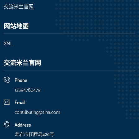
交流米兰官网
网站地图
XML
交流米兰官网
Phone
13594780479
Email
contributing@sina.com
Address
龙岩市扛牌岛426号