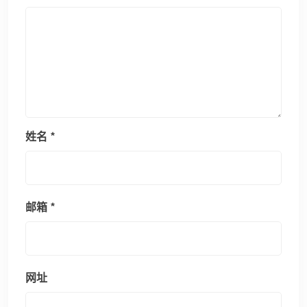
姓名
*
邮箱
*
网址