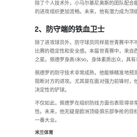
除了个人技术外，小马尔基尼奥斯的团队配合
的进攻组织更加流畅。未来，他有潜力成为顶
2、防守端的铁血卫士
除了进攻球员外，防守球员同样是世青赛中不
比赛的稳定性和安全感。本届世青赛中，来自
之星。佩德罗身高1米90，身体素质出众，具
佩德罗的防守技术非常成熟，他能够精准地预
阻断对方的进攻。尤其是在面对强力前锋时，
决定性的铲球。
不仅如此，佩德罗在组织防线方面也表现得非
性。未来，他无疑是欧洲顶级俱乐部争抢的目
一番大业。
米兰体育