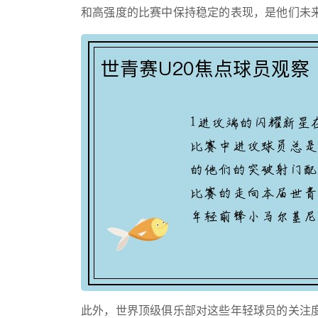
和高强度的比赛中保持稳定的表现，是他们未
此外，世界顶级俱乐部对这些年轻球员的关注