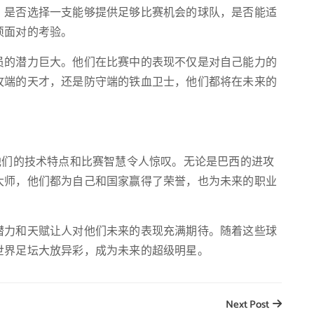
。是否选择一支能够提供足够比赛机会的球队，是否能适
须面对的考验。
员的潜力巨大。他们在比赛中的表现不仅是对自己能力的
攻端的天才，还是防守端的铁血卫士，他们都将在未来的
他们的技术特点和比赛智慧令人惊叹。无论是巴西的进攻
大师，他们都为自己和国家赢得了荣誉，也为未来的职业
潜力和天赋让人对他们未来的表现充满期待。随着这些球
世界足坛大放异彩，成为未来的超级明星。
Next Post