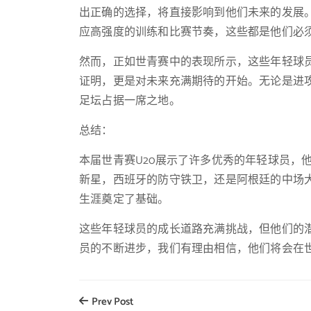
出正确的选择，将直接影响到他们未来的发展
应高强度的训练和比赛节奏，这些都是他们必
然而，正如世青赛中的表现所示，这些年轻球
证明，更是对未来充满期待的开始。无论是进
足坛占据一席之地。
总结：
本届世青赛U20展示了许多优秀的年轻球员，
新星，西班牙的防守铁卫，还是阿根廷的中场
生涯奠定了基础。
这些年轻球员的成长道路充满挑战，但他们的
员的不断进步，我们有理由相信，他们将会在
Prev Post