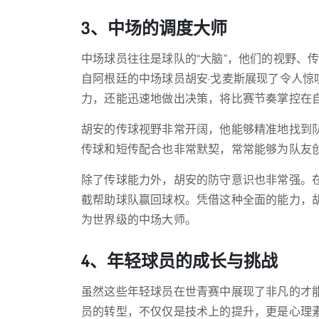
3、中场的调度大师
中场球员往往是球队的“大脑”，他们的视野、
自阿根廷的中场球员胡安·戈麦斯展现了令人
力，还能迅速地做出决策，将比赛节奏掌控在
胡安的传球视野非常开阔，他能够精准地找到
传球和短传配合也非常默契，常常能够为队友
除了传球能力外，胡安的防守意识也非常强。
截帮助球队赢回球权。凭借这种全面的能力，
为世界级的中场大师。
4、年轻球员的成长与挑战
虽然这些年轻球员在世青赛中展现了非凡的才
员的转型，不仅仅是技术上的提升，更是心理