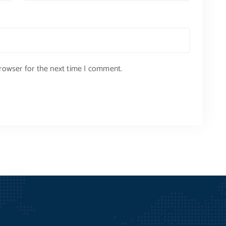
browser for the next time I comment.