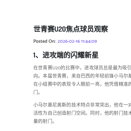
世青赛U20焦点球员观察
Posted On:
2026-02-16 11:44:09
1、进攻端的闪耀新星
在世青赛U20的比赛中，进攻球员总是最为吸
向。本届世青赛，来自巴西的年轻前锋小马尔
在小组赛中的表现令人眼前一亮，他凭借精准
门。
小马尔基尼奥斯的技术特点非常突出，他在一
活性为自己创造射门空间。同时，他的射门技
量的射门。