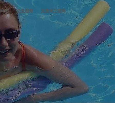
司动态
企业服务
交流米兰官网