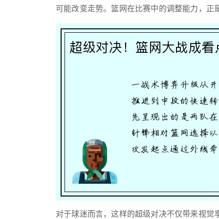
可能改变走势。篮网在比赛中的调整能力，正
对于球迷而言，这样的超级对决不仅带来视觉