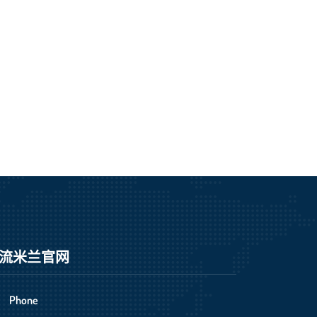
流米兰官网
Phone