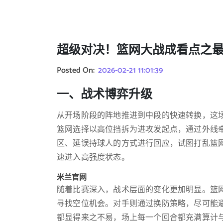
超级对决！篮网大战成看点之
Posted On:
2026-02-21 11:01:39
一、战术博弈升级
从开场阶段的阵地推进到中段的快速转换，这
篮网选择以高位挡拆为进攻发起点，通过外线
区、延误持球人的方式进行回应，试图打乱篮
速进入高强度状态。
米兰官网
随着比赛深入，战术层面的变化更加明显。篮
寻找空位机会。对手则通过换防策略，尽可能
都显得来之不易，场上每一个回合都充满算计