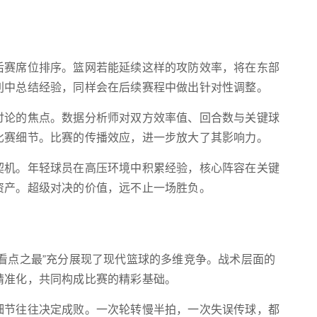
后赛席位排序。篮网若能延续这样的攻防效率，将在东部
利中总结经验，同样会在后续赛程中做出针对性调整。
讨论的焦点。数据分析师对双方效率值、回合数与关键球
比赛细节。比赛的传播效应，进一步放大了其影响力。
契机。年轻球员在高压环境中积累经验，核心阵容在关键
资产。超级对决的价值，远不止一场胜负。
看点之最”充分展现了现代篮球的多维竞争。战术层面的
精准化，共同构成比赛的精彩基础。
细节往往决定成败。一次轮转慢半拍，一次失误传球，都