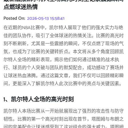
点燃球迷热情
Posted On:
2026-05-13 15:58:41
在近期的NBA比赛中，凯尔特人展现了他们的强大实力与绝
佳的团队协作，吸引了全体球迷的热情关注。比赛的高光时
刻不断刷新，尤其是一些震撼的瞬间，不仅点燃了现场的气
氛，也成为了比赛的关键转折点。本文将从多个角度回顾凯
尔特人全场的精彩表现，揭示他们如何通过精准的战术执
行、球员的个人突破与团队的默契配合，成功撼动了赛场并
让球迷热血沸腾。通过这篇文章，我们不仅可以回顾精彩瞬
间，更能深入了解凯尔特人此次比赛中的亮点与关键因素。
1、凯尔特人全场的高光时刻
凯尔特人本场比赛从一开始就展现出了强烈的攻击性与防守
韧性。比赛的第一个高光时刻出现在首节，塔图姆与布朗之
间的完美配合让球迷感受到了这对组合的强大威力。塔图姆