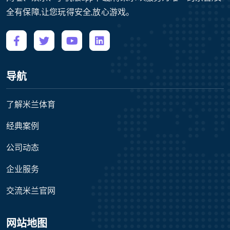
全有保障,让您玩得安全,放心游戏。
导航
了解米兰体育
经典案例
公司动态
企业服务
交流米兰官网
网站地图