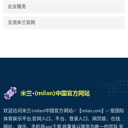
企业服务
交流米兰官网
欢迎访问米兰·(milan)中国官方网站✅【milan.com】✅是国际
体育娱乐平台,官网入口、平台、登录入口、网页版、在线
网址、娱乐、手机版app下载,将秉承以服务为唯一的宗旨,安