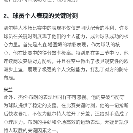
2、球员个人表现的关键时刻
凯尔特人本场比赛中的表现不仅仅是团队配合的胜利，许多
球员在关键时刻展现了他们的个人能力，成为球队成功的核
心力量。首先是杰森·塔图姆的精彩表现，作为球队的核
心，他在比赛中的得分效率极高。特别是在第三节中段，他
连续两次突破对方防线，并且在空中做出了极具观赏性的欧
洲步上篮，展现了极强的个人突破能力，打乱了对方的防守
布局。
米兰
此外，杰伦·布朗的表现也同样不可忽视。他的突破与防守
为球队提供了稳定的支援。在比赛关键时刻，他的一记抢断
后快攻暴扣，不仅为凯尔特人拉开了分差，还给对手造成了
心理压力。布朗的拼劲和全场高效的运动表现，无疑是凯尔
特人取胜的关键因素之一。