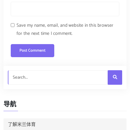
Save my name, email, and website in this browser
for the next time I comment.
导航
了解米兰体育