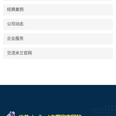
经典案例
公司动态
企业服务
交流米兰官网