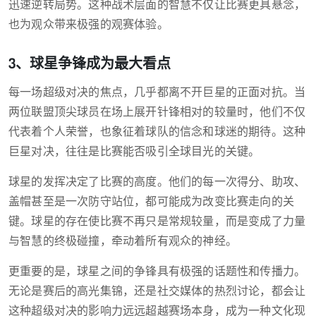
迅速逆转局势。这种战术层面的智慧不仅让比赛更具悬念，
也为观众带来极强的观赛体验。
3、球星争锋成为最大看点
每一场超级对决的焦点，几乎都离不开巨星的正面对抗。当
两位联盟顶尖球员在场上展开针锋相对的较量时，他们不仅
代表着个人荣誉，也象征着球队的信念和球迷的期待。这种
巨星对决，往往是比赛能否吸引全球目光的关键。
球星的发挥决定了比赛的高度。他们的每一次得分、助攻、
盖帽甚至是一次防守站位，都可能成为改变比赛走向的关
键。球星的存在使比赛不再只是常规较量，而是变成了力量
与智慧的终极碰撞，牵动着所有观众的神经。
更重要的是，球星之间的争锋具有极强的话题性和传播力。
无论是赛后的高光集锦，还是社交媒体的热烈讨论，都会让
这种超级对决的影响力远远超越赛场本身，成为一种文化现