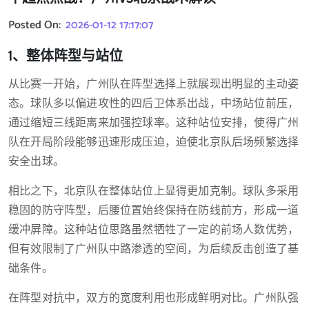
Posted On:
2026-01-12 17:17:07
1、整体阵型与站位
从比赛一开始，广州队在阵型选择上就展现出明显的主动姿
态。球队多以偏进攻性的四后卫体系出战，中场站位前压，
通过缩短三线距离来加强控球率。这种站位安排，使得广州
队在开局阶段能够迅速形成压迫，迫使北京队后场频繁选择
安全出球。
相比之下，北京队在整体站位上显得更加克制。球队多采用
稳固的防守阵型，后腰位置始终保持在防线前方，形成一道
缓冲屏障。这种站位思路虽然牺牲了一定的前场人数优势，
但有效限制了广州队中路渗透的空间，为后续反击创造了基
础条件。
在阵型对抗中，双方的宽度利用也形成鲜明对比。广州队强