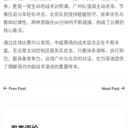
争，更是一堂生动的战术对照课。广州队强调主动进攻、节
奏压迫与年轻化冲击，北京队则坚持稳健防守、效率优先与
整体纪律性，两种思路在90分钟内不断碰撞，构成了比赛的
核心看点。
通过这场比赛可以发现，中超赛场的战术层次正在不断丰
富。无论是主动控制还是务实反击，只要体系清晰、执行到
位，都具备竞争力。这场广州与北京的对话，也为球迷提供
了理解现代中超战术演进的重要样本。
Prev Post
Next Post