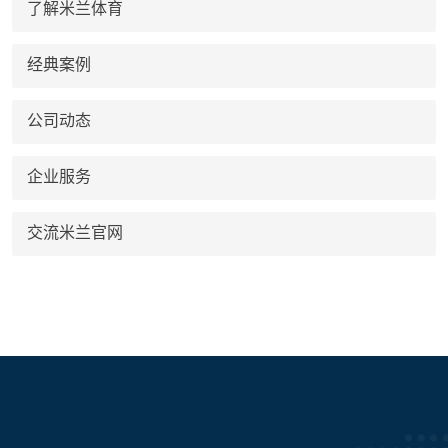
了解米兰体育
经典案例
公司动态
企业服务
交流米兰官网