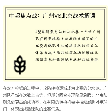
在双方拉锯的过程中，攻防转换逐渐成为比赛的分水岭。广
州队虽然在次数上占优，但部分回合处理略显急躁；北京队
则凭借更高的成功率，在有限的转换机会中持续威胁对手球
门，体现出成熟球队的比赛气质。